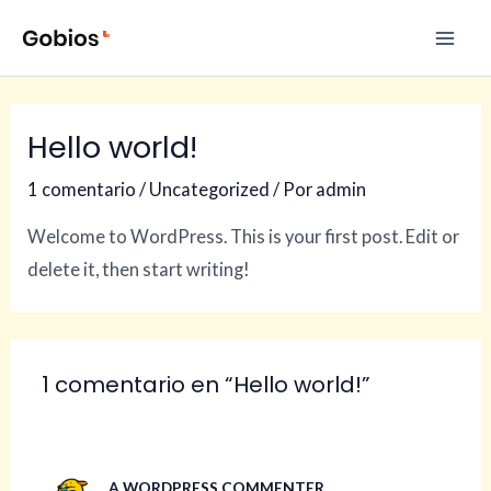
Ir
Mai
al
Men
contenido
Hello world!
1 comentario
/
Uncategorized
/ Por
admin
Welcome to WordPress. This is your first post. Edit or
delete it, then start writing!
1 comentario en “Hello world!”
A WORDPRESS COMMENTER